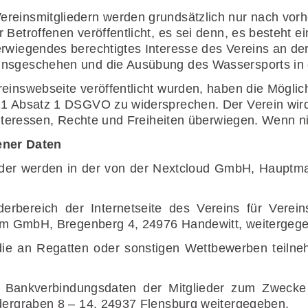
reinsmitgliedern werden grundsätzlich nur nach vorhe
 Betroffenen veröffentlicht, es sei denn, es besteht e
rwiegendes berechtigtes Interesse des Vereins an der
insgeschehen und die Ausübung des Wassersports in
einswebseite veröffentlicht wurden, haben die Möglic
 21 Absatz 1 DSGVO zu widersprechen. Der Verein wir
 Interessen, Rechte und Freiheiten überwiegen. Wenn n
ner Daten
der werden in der von der Nextcloud GmbH, Hauptma
erbereich der Internetseite des Vereins für Verein
akom GmbH, Bregenberg 4, 24976 Handewitt, weitergeg
ie an Regatten oder sonstigen Wettbewerben teilne
 Bankverbindungsdaten der Mitglieder zum Zwecke
üdergraben 8 – 14, 24937 Flensburg weitergegeben.